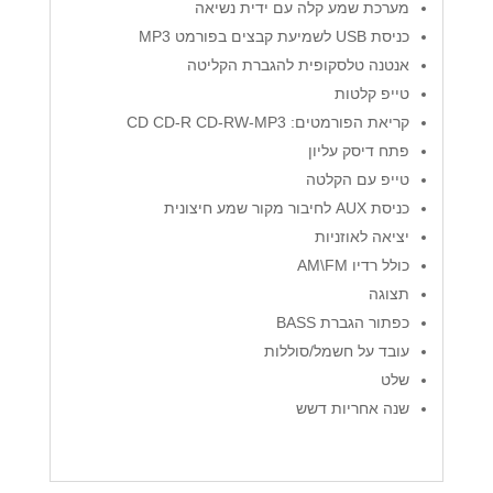
מערכת שמע קלה עם ידית נשיאה
כניסת USB לשמיעת קבצים בפורמט MP3
אנטנה טלסקופית להגברת הקליטה
טייפ קלטות
קריאת הפורמטים: CD CD-R CD-RW-MP3
פתח דיסק עליון
טייפ עם הקלטה
כניסת AUX לחיבור מקור שמע חיצונית
יציאה לאוזניות
כולל רדיו AM\FM
תצוגה
כפתור הגברת BASS
עובד על חשמל/סוללות
שלט
שנה אחריות דשש