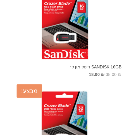
SANDISK 16GB דיסק און קי
המחיר
המחיר
18.00
₪
35.00
₪
המקורי
הנוכחי
היה:
הוא:
מבצע!
18.00 ₪.
35.00 ₪.