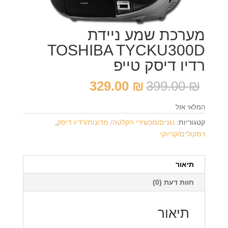
מערכת שמע ניידת
TOSHIBA TYCKU300D
רדיו דיסק טייפ
המחיר
המחיר
329.00
₪
399.00
₪
המקורי
הנוכחי
היה:
הוא:
המלאי אזל
329.00 ₪.
399.00 ₪.
קטגוריות:
נגנים/מכשירי הקלטה/ מדונות/רדיו דיסק
,
רמקולים/קריוקי
תיאור
חוות דעת (0)
תיאור