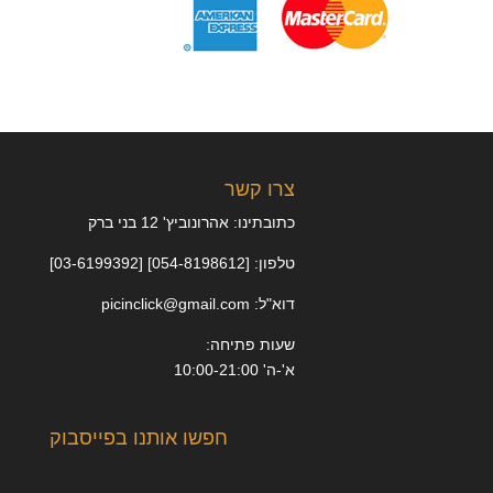
צרו קשר
כתובתינו: אהרונוביץ' 12 בני ברק
טלפון: [054-8198612] [03-6199392]
דוא"ל: picinclick@gmail.com
שעות פתיחה:
א'-ה' 10:00-21:00
חפשו אותנו בפייסבוק