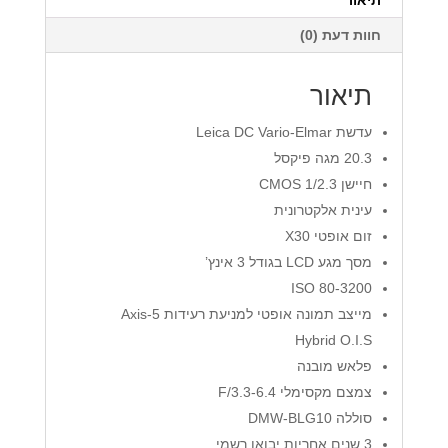
חוות דעת (0)
תיאור
עדשת Leica DC Vario-Elmar
20.3 מגה פיקסל
חיישן
CMOS 1/2.3
עינית אלקטרונית
זום אופטי X30
מסך מגע
LCD
בגודל 3 אינץ’
ISO
80-3200
מייצב תמונה אופטי למניעת רעידות 5-Axis
Hybrid O.I.S
פלאש מובנה
צמצם מקסימלי F/3.3-6.4
סוללה DMW-BLG10
3 שנים אחריות יבואן רשמי