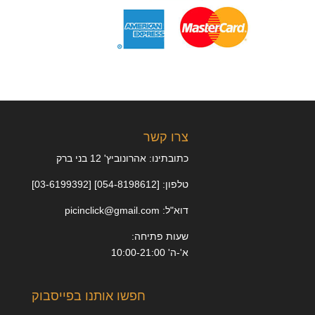
צרו קשר
כתובתינו: אהרונוביץ' 12 בני ברק
טלפון: [054-8198612] [03-6199392]
דוא"ל: picinclick@gmail.com
שעות פתיחה:
א'-ה' 10:00-21:00
חפשו אותנו בפייסבוק