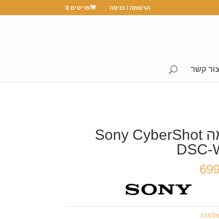
הרשמה / כניסה
פריטים 0
ור קשר
מצלמה Sony CyberShot
DSC-
69
למות