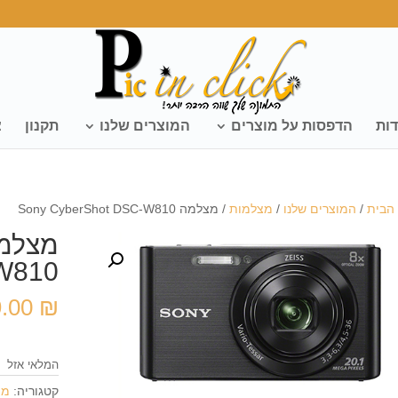
דות
הדפסות על מוצרים
המוצרים שלנו
תקנון
צ
הבית
/
המוצרים שלנו
/
מצלמות
/ מצלמה Sony CyberShot DSC-W810
W810
9.00
₪
המלאי אזל
קטגוריה:
מצ