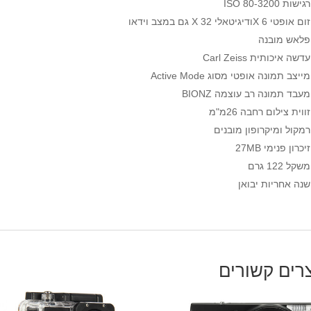
רגישות 80-3200 ISO
זום אופטי X 6ודיגיטאלי X 32 גם במצב וידאו
פלאש מובנה
עדשה איכותית Carl Zeiss
מייצב תמונה אופטי מסוג Active Mode
מעבד תמונה רב עוצמה BIONZ
זווית צילום רחבה 26מ"מ
רמקול ומיקרופון מובנים
זיכרון פנימי 27MB
משקל 122 גרם
שנה אחריות יבואן
רים קשורים