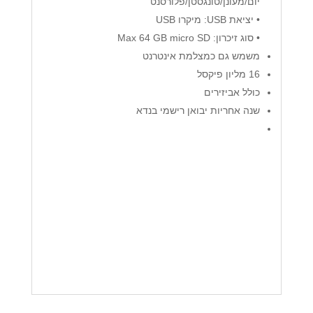
יום/מעונן/טונגסטן/פלורסנט
• יציאת USB: מיקרו USB
• סוג זיכרון: Max 64 GB micro SD
משמש גם כמצלמת אינטרנט
16 מליון פיקסל
כולל אביזירים
שנה אחריות יבואן רישמי בנדא