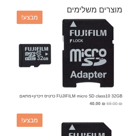
מוצרים משלימים
מבצע!
FUJIFILM micro SD class10 32GB כרטיס זיכרון+מתאם
המחיר
המחיר
40.00
₪
69.00
₪
המקורי
הנוכחי
היה:
הוא:
מבצע!
40.00 ₪.
69.00 ₪.