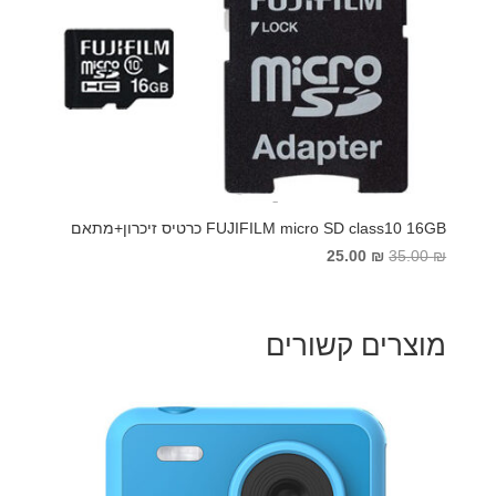
FUJIFILM micro SD class10 16GB כרטיס זיכרון+מתאם
המחיר
המחיר
25.00
₪
35.00
₪
המקורי
הנוכחי
היה:
הוא:
25.00 ₪.
35.00 ₪.
מוצרים קשורים