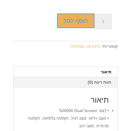
כמות
הוסף לסל
של
מצלמה
אקסטרים
SJcam
קטגוריות:
גדג'טים
,
מצלמות
SJ4000
DUAL
WiFi
תיאור
חוות דעת (0)
תיאור
• דֶגֶם: SJ4000 Dual Screen
• מצב וידאו: מצב רגיל, הקלטה בלולאה, הקלטה
פנימית, מצב רכב