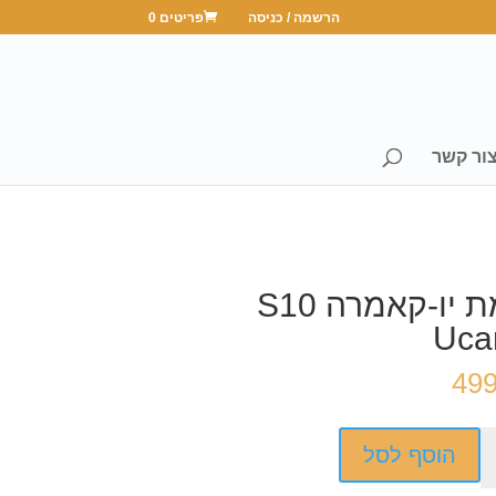
הרשמה / כניסה
פריטים 0
ור קשר
מצלמת יו-קאמרה S10
Uca
49
הוסף לסל