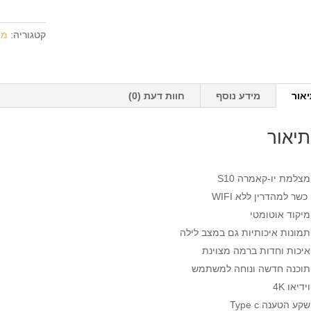
יו-קאמר
S10
קטגוריה:
מצ
camera
אור
מידע נוסף
חוות דעת (0)
תיאור
מצלמת יו-קאמרה S10
כשר למהדרין ללא WIFI
מיקוד אוטומטי
תמונות איכותיות גם במצב לילה
איכות וחדות ברמה מצוינת
תוכנה חדשה ונוחה למשתמש
וידיאו 4K
שקע הטענה Type c