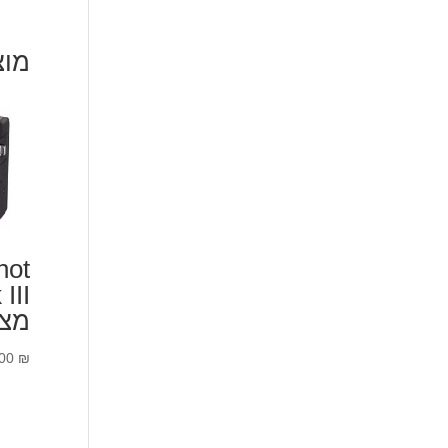
מוצ
hot
III
מצ
.00
₪