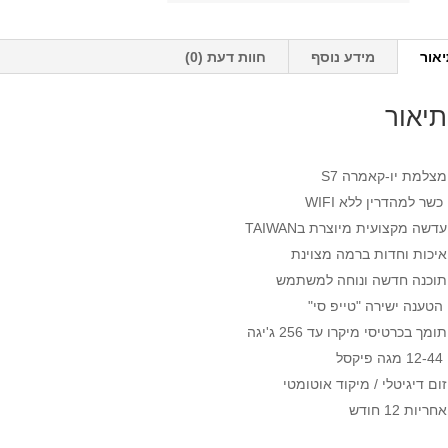
אור
מידע נוסף
חוות דעת (0)
תיאור
מצלמת יו-קאמרה S7
כשר למהדרין ללא WIFI
עדשה מקצועית מיוצרת בTAIWAN
איכות וחדות ברמה מצוינת
תוכנה חדשה ונוחה למשתמש
הטענה ישירה "טייפ סי"
תומך בכרטיסי מיקרו עד 256 ג'יגה
12-44 מגה פיקסל
זום דיגיטלי / מיקוד אוטומטי
אחריות 12 חודש