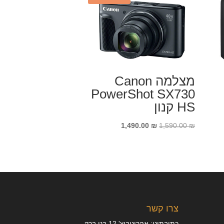
מצלמה Canon
PowerShot SX730
HS קנון
המחיר
המחיר
1,490.00
₪
1,590.00
₪
המקורי
הנוכחי
היה:
הוא:
1,490.00 ₪.
1,590.00 ₪.
צרו קשר
כתובתינו: אהרונוביץ' 12 בני ברק