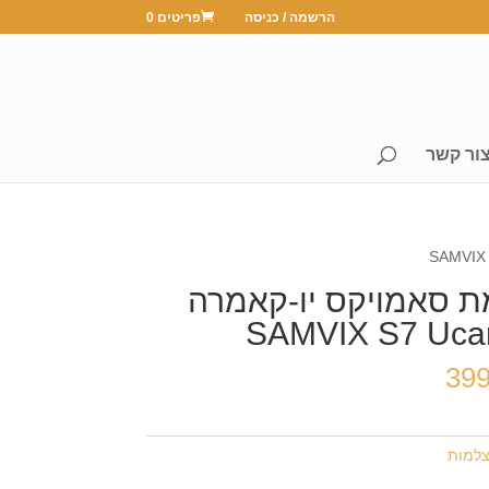
הרשמה / כניסה
פריטים 0
ור קשר
 סאמויקס יו-קאמרה
SAMVIX S7 Uca
39
למות