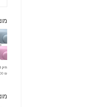
מוצ
תיק Fujifilm instax mini 8
.00
₪
מוצ