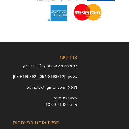
צרו קשר
כתובתינו: אהרונוביץ' 12 בני ברק
טלפון: [054-8198612] [03-6199392]
דוא"ל: picinclick@gmail.com
שעות פתיחה:
א'-ה' 10:00-21:00
חפשו אותנו בפייסבוק