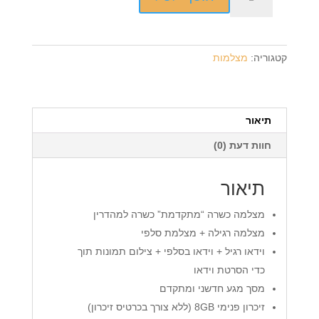
של
מצלמת
סאמויקס
איי
קטגוריה:
מצלמות
קאמרה
2.0
SAMVIX
ICAMERA
תיאור
חוות דעת (0)
תיאור
מצלמה כשרה “מתקדמת” כשרה למהדרין
מצלמה רגילה + מצלמת סלפי
וידאו רגיל + וידאו בסלפי + צילום תמונות תוך
כדי הסרטת וידאו
מסך מגע חדשני ומתקדם
זיכרון פנימי 8GB (ללא צורך בכרטיס זיכרון)