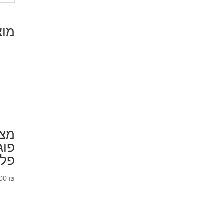
מוצ
מצל
פל
.00
₪