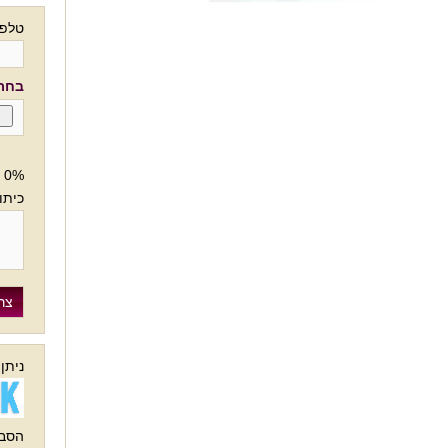
טלפו
בחרו
0%
כיתו
ניתן
הסבר