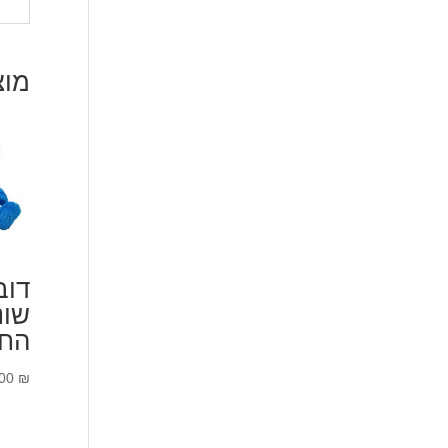
מוצ
דוב
שונ
החו
.00
₪