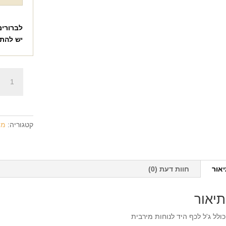
לברורים
יש להת
כמות
של
משטח
לעכבר
+
קטגוריה:
מת
הדפסה
על
המוצר
אור
חוות דעת (0)
תיאור
כולל ג'ל לכף היד לנוחות מירבית