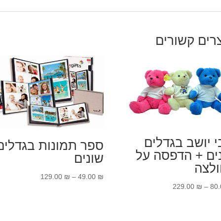
רים קשורים
י יושב בגדלים
ספר תמונות בגדלים
ים + הדפסה על
שונים
לצה
טווח
129.00
₪
–
49.00
₪
טווח
229.00
₪
–
80
מחירים:
מחירים:
עד
עד