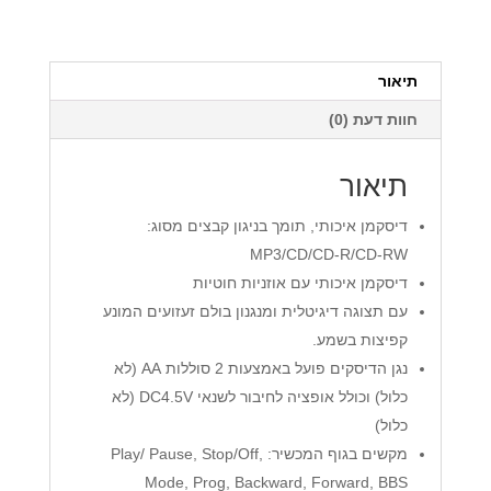
Blaupunkt
BP-
2500
תיאור
חוות דעת (0)
תיאור
דיסקמן איכותי, תומך בניגון קבצים מסוג:
MP3/CD/CD-R/CD-RW
דיסקמן איכותי עם אוזניות חוטיות
עם תצוגה דיגיטלית ומנגנון בולם זעזועים המונע
קפיצות בשמע.
נגן הדיסקים פועל באמצעות 2 סוללות AA (לא
כלול) וכולל אופציה לחיבור לשנאי DC4.5V (לא
כלול)
מקשים בגוף המכשיר: Play/ Pause, Stop/Off,
Mode, Prog, Backward, Forward, BBS