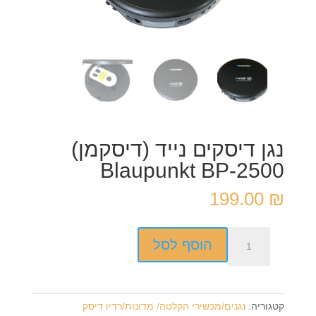
נגן דיסקים נייד (דיסקמן)
Blaupunkt BP-2500
199.00
₪
כמות
הוסף לסל
של
נגן
דיסקים
נייד
קטגוריה:
נגנים/מכשירי הקלטה/ מדונות/רדיו דיסק
(דיסקמן)