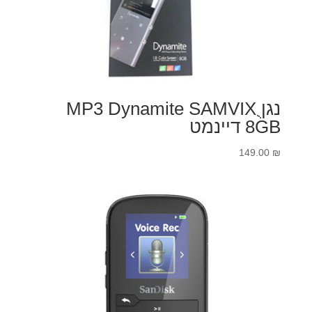
נגןֻ MP3 Dynamite SAMVIX
8GB דיינמט
149.00
₪