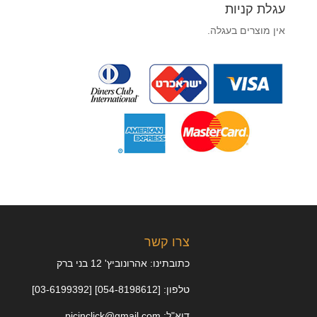
עגלת קניות
אין מוצרים בעגלה.
צרו קשר
כתובתינו: אהרונוביץ' 12 בני ברק
טלפון: [054-8198612] [03-6199392]
דוא"ל: picinclick@gmail.com