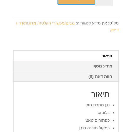
נגן
מדהים
דיג'ימן
מק"ט:
אין מידע
קטגוריה:
נגנים/מכשירי הקלטה/ מדונות/רדיו
DJMAN
דיסק
8GB
SAMVIX
פלוס
תיאור
מידע נוסף
חוות דעת (0)
תיאור
נגן מתכת חזק
בלוטוס
כפתורים טאצ'
רמקול מובנה בנגן