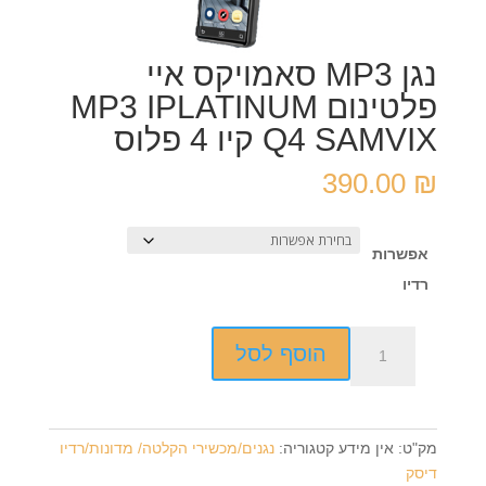
נגן MP3 סאמויקס איי
פלטינום MP3 IPLATINUM
Q4 SAMVIX קיו 4 פלוס
390.00
₪
אפשרות
רדיו
כמות
הוסף לסל
של
נגן
MP3
סאמויקס
מק"ט:
אין מידע
קטגוריה:
נגנים/מכשירי הקלטה/ מדונות/רדיו
איי
דיסק