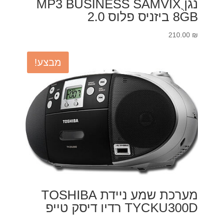
נגןֻ MP3 BUSINESS SAMVIX
8GB ביזניס פלוס 2.0
210.00
₪
מבצע!
מערכת שמע ניידת TOSHIBA
TYCKU300D רדיו דיסק טייפ