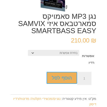
נגן MP3 סאמויקס
סמארטבאס איזי SAMVIX
SMARTBASS EASY
210.00
₪
אפשרות
רדיו
כמות
הוסף לסל
של
נגן
MP3
סאמויקס
מק"ט:
אין מידע
קטגוריה:
נגנים/מכשירי הקלטה/ מדונות/רדיו
סמארטבאס
דיסק