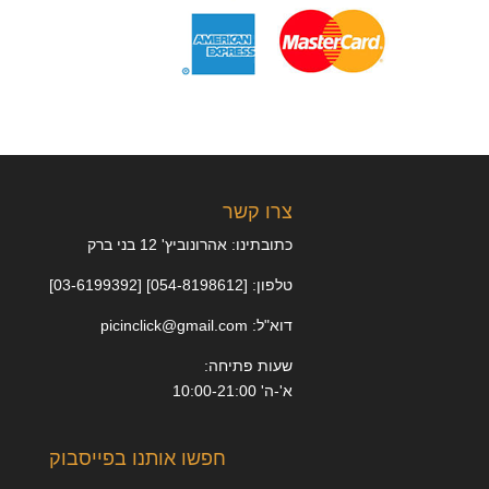
צרו קשר
כתובתינו: אהרונוביץ' 12 בני ברק
טלפון: [054-8198612] [03-6199392]
דוא"ל: picinclick@gmail.com
שעות פתיחה:
א'-ה' 10:00-21:00
חפשו אותנו בפייסבוק