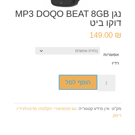
נגן MP3 DOQO BEAT 8GB
דוקו ביט
149.00
₪
אפשרות
רדיו
כמות
הוסף לסל
של
נגן
MP3
DOQO
מק"ט:
אין מידע
קטגוריה:
נגנים/מכשירי הקלטה/ מדונות/רדיו
BEAT
דיסק
8GB
דוקו
ביט