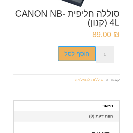
סוללה חליפית CANON NB-
4L (קנון)
89.00
₪
כמות
הוסף לסל
של
סוללה
חליפית
CANON
קטגוריה:
סוללות למצלמה
NB-
4L
(קנון)
תיאור
חוות דעת (0)