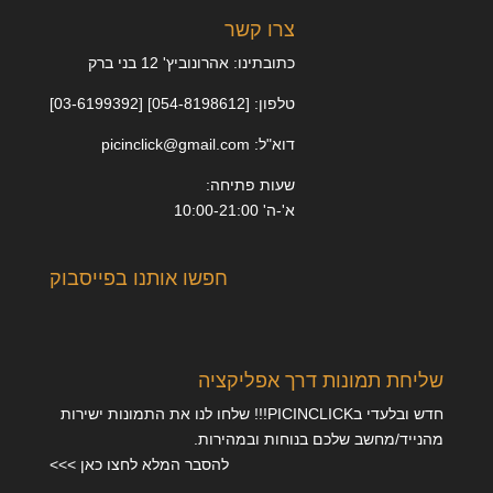
צרו קשר
כתובתינו: אהרונוביץ' 12 בני ברק
טלפון: [054-8198612] [03-6199392]
דוא"ל: picinclick@gmail.com
שעות פתיחה:
א'-ה' 10:00-21:00
חפשו אותנו בפייסבוק
שליחת תמונות דרך אפליקציה
חדש ובלעדי בPICINCLICK!!! שלחו לנו את התמונות ישירות
מהנייד/מחשב שלכם בנוחות ובמהירות.
להסבר המלא לחצו כאן >>>