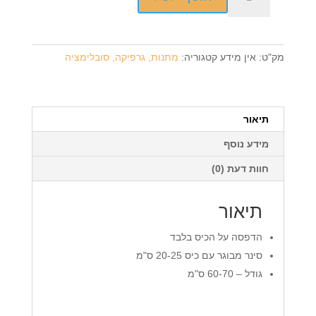
של
סינר
מבוגר
בצבעים
מק"ט:
אין מידע
קטגוריה:
מתנות, גרפיקה, סובלימציה
+
הדפסה
על
המוצר
תיאור
מידע נוסף
חוות דעת (0)
תיאור
הדפסה על הכיס בלבד
סינר מבוגר עם כיס 20-25 ס"מ
גודל – 60-70 ס"מ