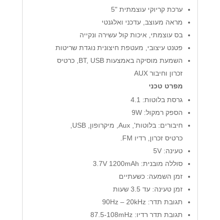
ערכת קריוקי עוצמתית "5
מראה מעוצב, עדכני ואלגנטי
בס עוצמתי, איכות קול עשירה ונקייה
פטנט עיצובי, מעטפת חיצונית נוגדת שריטות
השמעת מוסיקה באמצעות BT, USB, כרטיס
זכרון וחיבור AUX
מפרט טכני
גרסת בלוטות: 4.1
הספק רמקול: 9W
חיבורים: בלוטות', Aux, מיקרופון, USB,
כרטיס זכרון, רדיו FM.
טעינה: 5V
סוללה מובנית: 3.7V 1200mAh
זמן השמעה: כשעתיים
זמן טעינה: עד 3.5 שעות
תגובת תדר: 90Hz – 20kHz
תגובת תדר רדיו: 87.5-108mHz