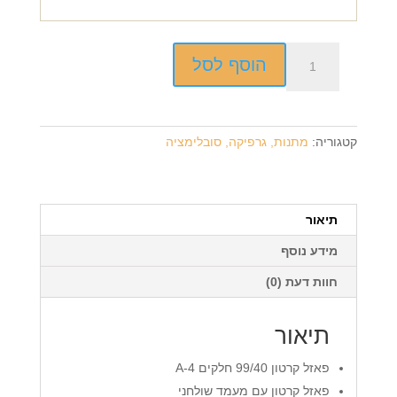
כמות
הוסף לסל
של
פאזל
A-
4
קטגוריה:
מתנות, גרפיקה, סובלימציה
קרטון
+
הדפסה
על
תיאור
המוצר
מידע נוסף
חוות דעת (0)
תיאור
פאזל קרטון 99/40 חלקים A-4
פאזל קרטון עם מעמד שולחני