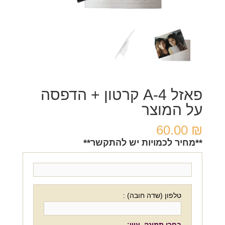
פאזל A-4 קרטון + הדפסה
על המוצר
60.00
₪
**מחיר לכמויות יש להתקשר**
טלפון (שדה חובה) :
בחרו תמונה. עיון: