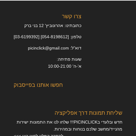
צרו קשר
כתובתינו: אהרונוביץ' 12 בני ברק
טלפון: [054-8198612] [03-6199392]
דוא"ל: picinclick@gmail.com
שעות פתיחה:
א'-ה' 10:00-21:00
חפשו אותנו בפייסבוק
שליחת תמונות דרך אפליקציה
חדש ובלעדי בPICINCLICK!!! שלחו לנו את התמונות ישירות
מהנייד/מחשב שלכם בנוחות ובמהירות.