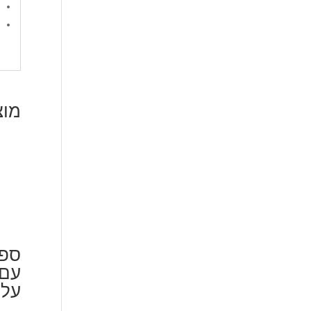
מוצ
ספל
עם 
על 