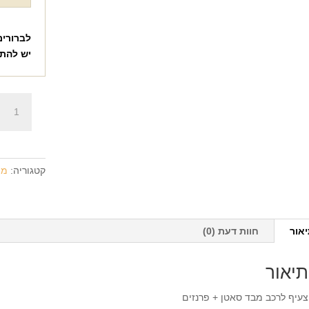
לברורים
יש להת
כמות
של
צעיף
לרכב
+
קטגוריה:
מת
הדפסה
על
המוצר
אור
חוות דעת (0)
תיאור
צעיף לרכב מבד סאטן + פרנזים