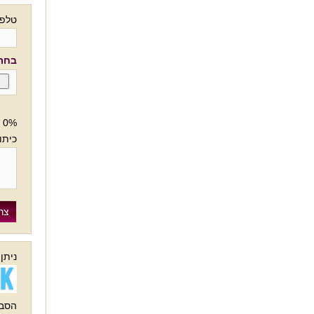
טלפו
בחרו
0%
כיתו
ניתן
הסבר