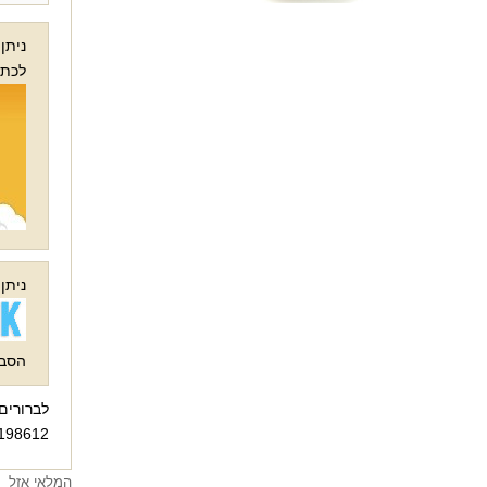
ניתן
לכתובת מיי
ניתן
הסבר
8612 / 03-6199392
המלאי אזל