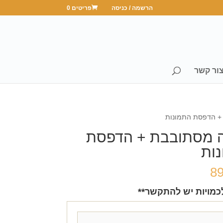
הרשמה / כניסה
פריטים 0
ור קשר
 + הדפסת התמונות
ה מסתובבת + הדפסת
ות
8
כמויות יש להתקשר**