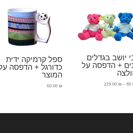
י יושב בגדלים
ספל קרמיקה ידית
ים + הדפסה על
כדורגל + הדפסה על
לצה
המוצר
טווח
229.00
₪
–
80
60.00
₪
מחירים:
עד