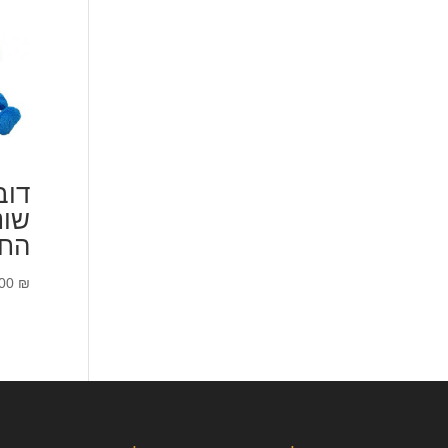
דוב
שונ
החו
.00
₪