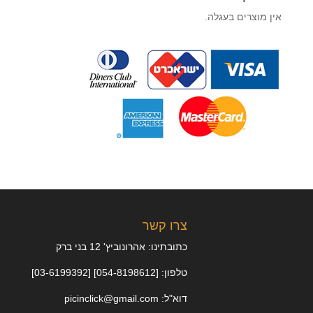
אין מוצרים בעגלה.
צרו קשר
כתובתינו: אהרונוביץ' 12 בני ברק
טלפון: [054-8198612] [03-6199392]
דוא"ל: picinclick@gmail.com