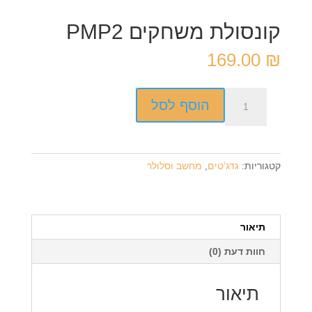
קונסולת משחקים PMP2
169.00
₪
כמות
הוסף לסל
של
קונסולת
משחקים
PMP2
קטגוריות:
גדג'טים
,
מחשב וסלולר
תיאור
חוות דעת (0)
תיאור