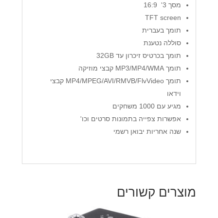
מסך 3' 16:9
TFT screen
תומך בעברית
סוללה נטענת
תומך בכרטיס זיכרון עד 32GB
תומך MP3/MP4/WMA קבצי מוזיקה
תומך MP4/MPEG/AVI/RMVB/FlvVideo קבצי
וידאו
מגיע עם 1000 משחקים
אפשרות צפייה בתמונות סרטים וכו'
שנה אחריות יבואן רשמי
מוצרים קשורים