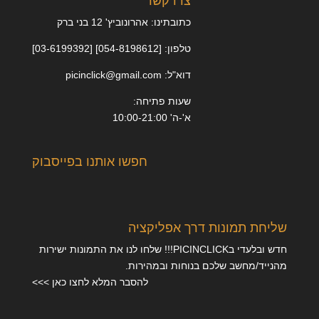
צרו קשר
כתובתינו: אהרונוביץ' 12 בני ברק
טלפון: [054-8198612] [03-6199392]
דוא"ל: picinclick@gmail.com
שעות פתיחה:
א'-ה' 10:00-21:00
חפשו אותנו בפייסבוק
שליחת תמונות דרך אפליקציה
חדש ובלעדי בPICINCLICK!!! שלחו לנו את התמונות ישירות
מהנייד/מחשב שלכם בנוחות ובמהירות.
להסבר המלא לחצו כאן >>>