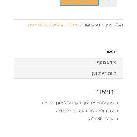
של
קוף
ידיים
ארוכות
מק"ט:
אין מידע
קטגוריה:
מתנות, גרפיקה, סובלימציה
+
הדפסה
על
החולצה
תיאור
מידע נוסף
חוות דעת (0)
תיאור
ניתן להזיז את גוף הקוף לכל אורך הידיים
עם חולצה להדפסה בסובלימציה
גודל : 60 ס"מ