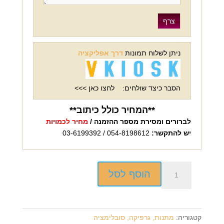
ניתן לשלוח תמונות
דרך אפליקציה
הסבר כיצד שולחים:
לחצו כאן >>>
**המחיר כולל כיתוב**
לברורים ומסירת מספר ההזמנה /
מחיר לכמויות
יש להתקשר:
054-8198612 / 03-6199392
כמות
הוסף לסל
של
קלמר
+
הדפסה
קטגוריה:
מתנות, גרפיקה, סובלימציה