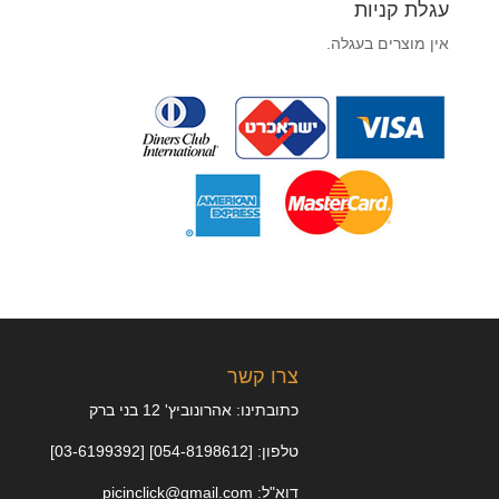
עגלת קניות
אין מוצרים בעגלה.
צרו קשר
כתובתינו: אהרונוביץ' 12 בני ברק
טלפון: [054-8198612] [03-6199392]
דוא"ל: picinclick@gmail.com