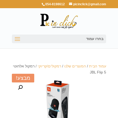
054-8198612
picinclick@gmail.com
בחרו עמוד
עמוד הבית
/
המוצרים שלנו
/
רמקולים/קריוקי
/ רמקול אלחוטי
JBL Flip 5
מבצע!