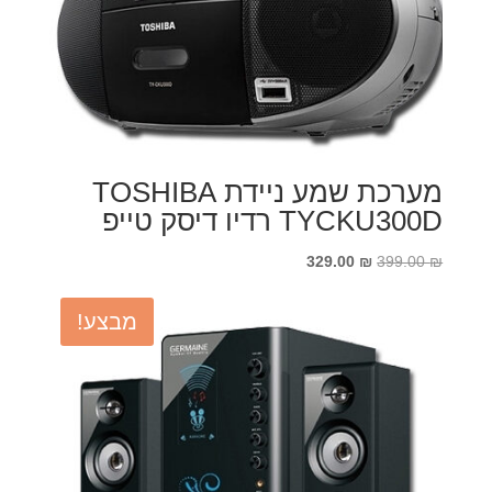
מערכת שמע ניידת TOSHIBA
TYCKU300D רדיו דיסק טייפ
המחיר
המחיר
329.00
₪
399.00
₪
המקורי
הנוכחי
היה:
הוא:
מבצע!
329.00 ₪.
399.00 ₪.