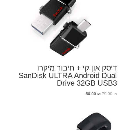
דיסק און קי + חיבור מיקרו
SanDisk ULTRA Android Dual
Drive 32GB USB3
המחיר
המחיר
50.00
₪
79.00
₪
המקורי
הנוכחי
היה:
הוא:
50.00 ₪.
79.00 ₪.