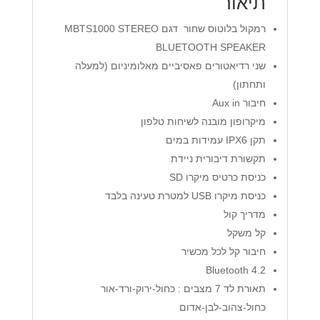
תיאור
רמקול בלוטוס שחור דגם MBTS1000 STEREO
BLUETOOTH SPEAKER
שני רדיאטורים פאסיביים מאלומיניום (למעלה
ותחתון)
חיבור Aux in
מיקרופון מובנה לשיחות טלפון
תקן IPX6 עמידות במים
תקשורת דיבורית ניידת
כניסת כרטיס מיקרו SD
כניסת מיקרו USB למטרת טעינה בלבד
מדריך קול
קל משקל
חיבור קל לכל מכשיר
Bluetooth 4.2
תאורת לד 7 מצבים : כחול-ירוק-ורד-אור
כחול-צהוב-לבן-אדום