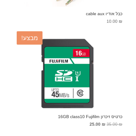
כבל אודיו cable aux
10.00
₪
מבצע!
כרטיס זיכרון 16GB class10 Fujifilm
המחיר
המחיר
25.00
₪
35.00
₪
המקורי
הנוכחי