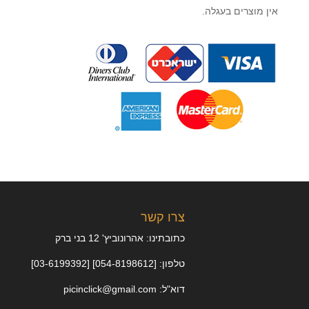
אין מוצרים בעגלה.
צרו קשר
כתובתינו: אהרונוביץ' 12 בני ברק
טלפון: [054-8198612] [03-6199392]
דוא"ל: picinclick@gmail.com