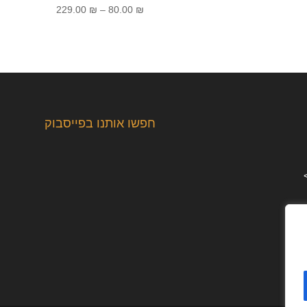
טווח
229.00
₪
–
80.00
₪
מחירים:
עד
חפשו אותנו בפייסבוק