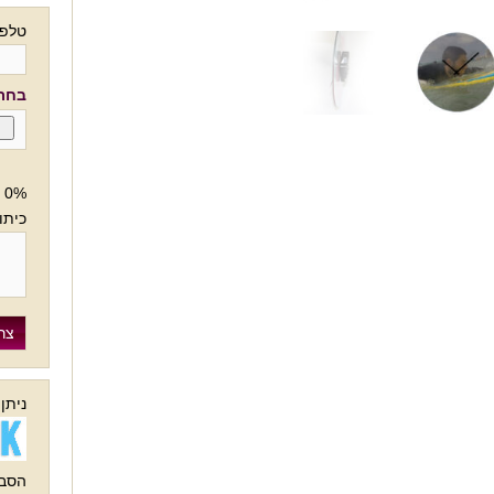
טלפו
בחרו
0%
כיתו
ניתן
הסבר