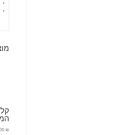
מוצ
קלמ
המו
.00
₪