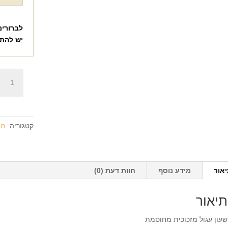
לברורים
יש להת
כמות
של
שעון
עגול
מזכוכית
קטגוריה:
מת
+
הדפסה
על
המוצר
אור
מידע נוסף
חוות דעת (0)
תיאור
שעון עגול מזכוכית מחוסמת