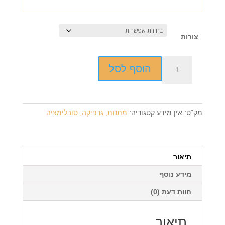
צורות
כמות
הוסף לסל
של
שעון
עמוד
מגוון
מק"ט:
אין מידע
קטגוריה:
מתנות, גרפיקה, סובלימציה
צורות
+
הדפסה
על
תיאור
המוצר
מידע נוסף
חוות דעת (0)
תיאור