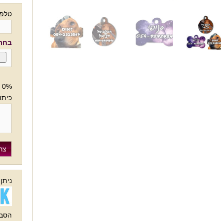
טלפו
בחרו
0%
כיתו
ניתן
הסבר