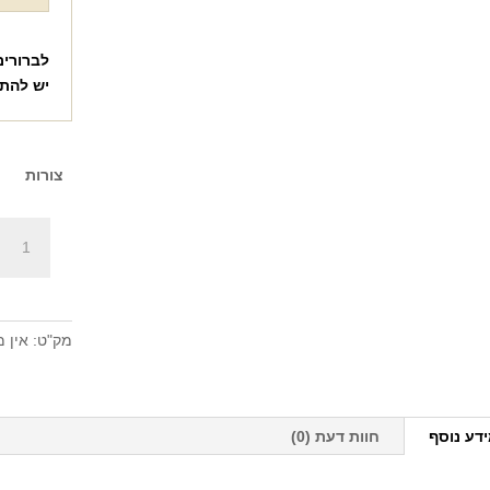
לברורים
יש להת
צורות
כמות
של
תג
זיהוי
לבעלי
מק"ט:
אין מ
חיים
+
הדפסה
על
דע נוסף
חוות דעת (0)
המוצר