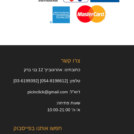
צרו קשר
כתובתינו: אהרונוביץ' 12 בני ברק
טלפון: [054-8198612] [03-6199392]
דוא"ל: picinclick@gmail.com
שעות פתיחה:
א'-ה' 10:00-21:00
חפשו אותנו בפייסבוק