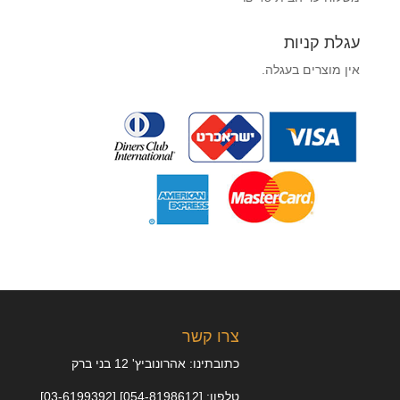
עגלת קניות
אין מוצרים בעגלה.
צרו קשר
כתובתינו: אהרונוביץ' 12 בני ברק
טלפון: [054-8198612] [03-6199392]