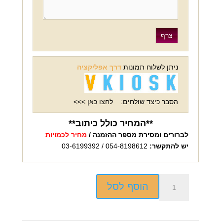
ניתן לשלוח תמונות
דרך אפליקציה
הסבר כיצד שולחים:
לחצו כאן >>>
**המחיר כולל כיתוב**
לברורים ומסירת מספר ההזמנה /
מחיר לכמויות
יש להתקשר:
054-8198612 / 03-6199392
כמות
הוסף לסל
של
תיק
גב