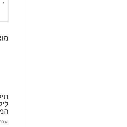
מוצ
תיק
ליל
המו
.00
₪