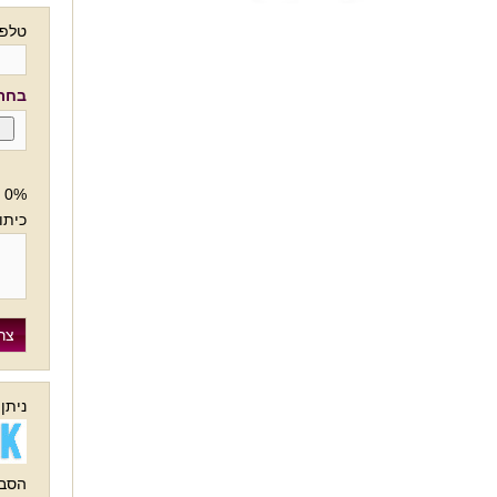
טלפו
בחרו
0%
כיתו
ניתן
הסבר