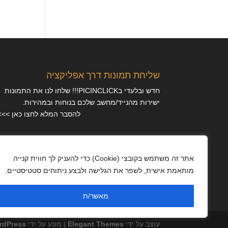
שליחת תמונות דרך אפליקציה
חדש ובלעדי בPICINCLICK!!! שלחו לנו את התמונות
ישירות מהנייד/מחשב שלכם בנוחות ובמהירות.
להסבר המלא לחצו כאן >>>
מאמרים
אתר זה משתמש בקובצי (Cookie) כדי להעניק לך חווית קנייה
מותאמת אישית, לשפר את הגלישה ולבצע ניתוחים סטטיסטיים.
מדיניות פרטיות
מאשר/ת
עוצב על ידי
Elegant Themes
| מונע על ידי
rdPress