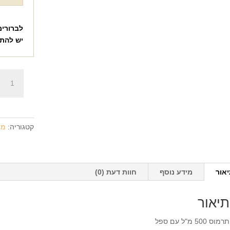
לברורים
יש להת
כמות
של
תרמוס
עם
ספל
קטגוריה:
מת
+
הדפסה
על
המוצר
אור
מידע נוסף
חוות דעת (0)
תיאור
תרמוס 500 מ"ל עם ספל