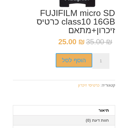
FUJIFILM micro SD
class10 16GB כרטיס
זיכרון+מתאם
המחיר
המחיר
25.00
₪
35.00
₪
המקורי
הנוכחי
היה:
הוא:
כמות
25.00 ₪.
35.00 ₪.
הוסף לסל
של
FUJIFILM
micro
SD
קטגוריה:
כרטיסי זיכרון
class10
16GB
כרטיס
זיכרון+מתאם
תיאור
חוות דעת (0)