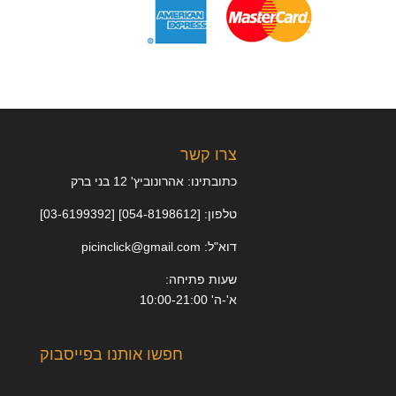
צרו קשר
כתובתינו: אהרונוביץ' 12 בני ברק
טלפון: [054-8198612] [03-6199392]
דוא"ל: picinclick@gmail.com
שעות פתיחה:
א'-ה' 10:00-21:00
חפשו אותנו בפייסבוק