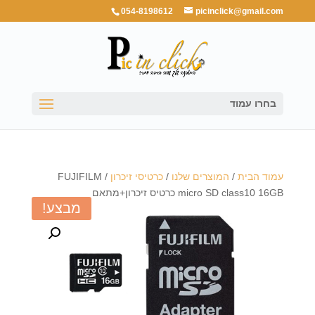
054-8198612
picinclick@gmail.com
בחרו עמוד
עמוד הבית
/
המוצרים שלנו
/
כרטיסי זיכרון
/ FUJIFILM
micro SD class10 16GB כרטיס זיכרון+מתאם
מבצע!